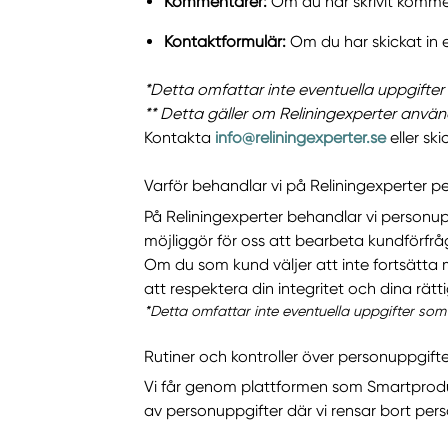
Kommentarer:
Om du har skrivit kommen
Kontaktformulär:
Om du har skickat in e
*Detta omfattar inte eventuella uppgifter 
** Detta gäller om Reliningexperter anvä
Kontakta
info@reliningexperter.se
eller ski
Varför behandlar vi på Reliningexperter p
På Reliningexperter behandlar vi personup
möjliggör för oss att bearbeta kundförfrå
Om du som kund väljer att inte fortsätta m
att respektera din integritet och dina rätti
*Detta omfattar inte eventuella uppgifter som
Rutiner och kontroller över personuppgifte
Vi får genom plattformen som Smartproduktio
av personuppgifter där vi rensar bort pers