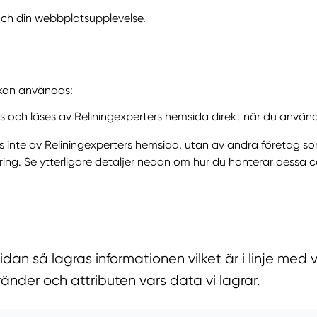
och din webbplatsupplevelse.
 kan användas:
ts och läses av Reliningexperters hemsida direkt när du använd
ts inte av Reliningexperters hemsida, utan av andra företag 
g. Se ytterligare detaljer nedan om hur du hanterar dessa c
n så lagras informationen vilket är i linje med vå
vänder och attributen vars data vi lagrar.