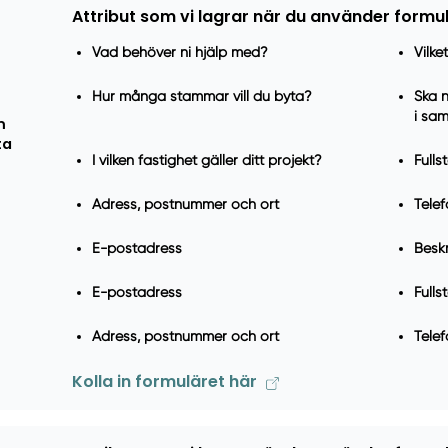
Attribut som vi lagrar när du använder formu
Vad behöver ni hjälp med?
Vilke
Hur många stammar vill du byta?
Ska 
i sa
m
ta
I vilken fastighet gäller ditt projekt?
Full
Adress, postnummer och ort
Tele
E-postadress
Beskr
E-postadress
Full
Adress, postnummer och ort
Tele
Kolla in formuläret här