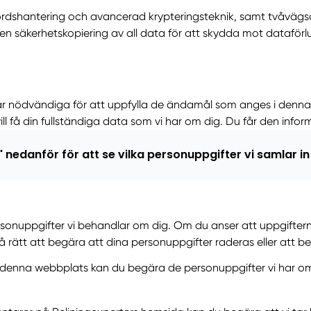
dshantering och avancerad krypteringsteknik, samt tvåvägsau
äkerhetskopiering av all data för att skydda mot dataförlust
är nödvändiga för att uppfylla de ändamål som anges i denna i
ll få din fullständiga data som vi har om dig. Du får den info
" nedanför för att se vilka personuppgifter vi samlar in
rsonuppgifter vi behandlar om dig. Om du anser att uppgifterna
så rätt att begära att dina personuppgifter raderas eller att
 denna webbplats kan du begära de personuppgifter vi har om d