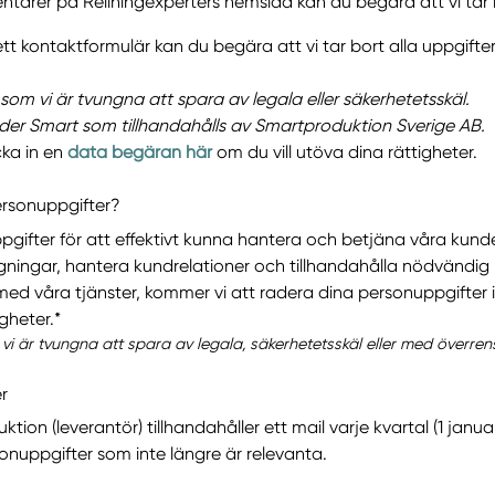
tarer på Reliningexperters hemsida kan du begära att vi tar b
tt kontaktformulär kan du begära att vi tar bort alla uppgifter 
som vi är tvungna att spara av legala eller säkerhetetsskäl.
nder Smart som tillhandahålls av Smartproduktion Sverige AB.
cka in en
data begäran här
om du vill utöva dina rättigheter.
ersonuppgifter?
pgifter för att effektivt kunna hantera och betjäna våra kunde
gningar, hantera kundrelationer och tillhandahålla nödvändig 
ed våra tjänster, kommer vi att radera dina personuppgifter i 
gheter.*
 vi är tvungna att spara av legala, säkerhetetsskäl eller med överr
r
n (leverantör) tillhandahåller ett mail varje kvartal (1 januari
onuppgifter som inte längre är relevanta.