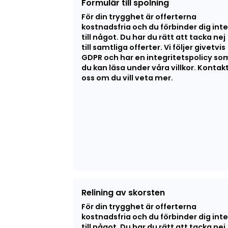
Formulär till spolning
För din trygghet är offerterna
kostnadsfria och du förbinder dig inte
till något. Du har du rätt att tacka nej
till samtliga offerter. Vi följer givetvis
GDPR och har en integritetspolicy so
du kan läsa under våra villkor. Kontak
oss om du vill veta mer.
Relining av skorsten
För din trygghet är offerterna
kostnadsfria och du förbinder dig inte
till något. Du har du rätt att tacka nej