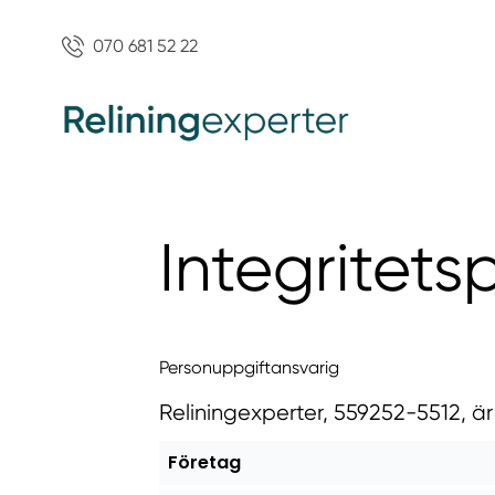
070 681 52 22
Integritets
Personuppgiftansvarig
Reliningexperter, 559252-5512, ä
Företag