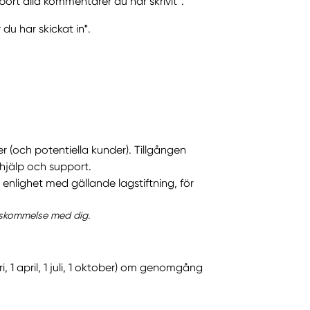
ort alla kommentarer du har skrivit*.
du har skickat in*.
r (och potentiella kunder). Tillgången
hjälp och support.
enlighet med gällande lagstiftning, för
enskommelse med dig.
, 1 april, 1 juli, 1 oktober) om genomgång