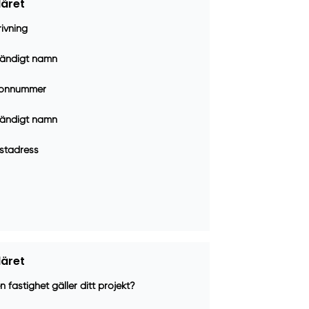
läret
ivning
ständigt namn
fonnummer
ständigt namn
stadress
läret
ken fastighet gäller ditt projekt?