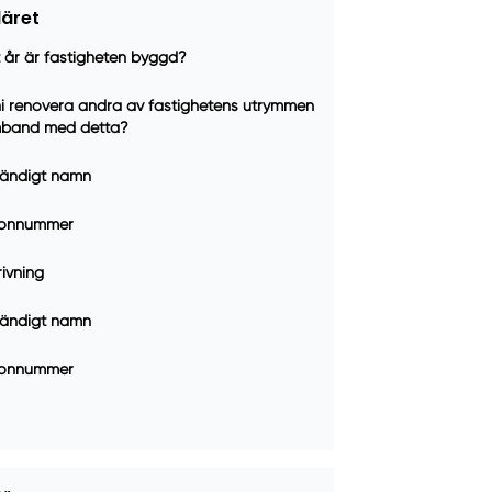
läret
t år är fastigheten byggd?
ni renovera andra av fastighetens utrymmen
mband med detta?
ständigt namn
fonnummer
ivning
ständigt namn
fonnummer