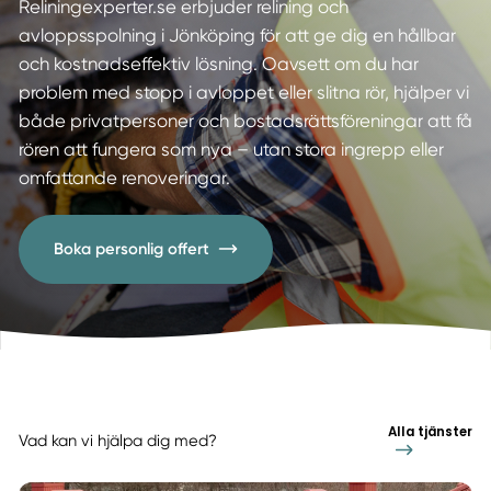
Reliningexperter.se erbjuder relining och
avloppsspolning i Jönköping för att ge dig en hållbar
och kostnadseffektiv lösning. Oavsett om du har
problem med stopp i avloppet eller slitna rör, hjälper vi
både privatpersoner och bostadsrättsföreningar att få
rören att fungera som nya – utan stora ingrepp eller
omfattande renoveringar.
Boka personlig offert
Alla tjänster
Vad kan vi hjälpa dig med?