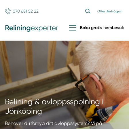
070 681 52 22
Offertförfrågan
Boka gratis hembesök
Relining & avloppsspolning i
Jönköping
Behöver du förnya ditt avloppssystem? Vi på